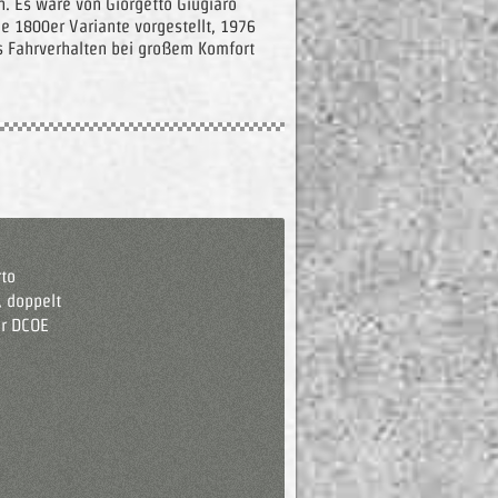
n. Es ware von Giorgetto Giugiaro
 1800er Variante vorgestellt, 1976
es Fahrverhalten bei großem Komfort
rto
, doppelt
r DCOE