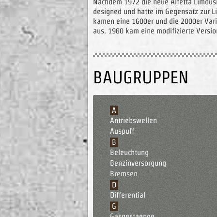
Nachdem 1972 die neue Alfetta Limousin
designed und hatte im Gegensatz zur L
kamen eine 1600er und die 2000er Varia
aus. 1980 kam eine modifizierte Versio
BAUGRUPPEN
A
Antriebswellen
Auspuff
B
Beleuchtung
Benzinversorgung
Bremsen
D
Differential
G
Gasgestaenge