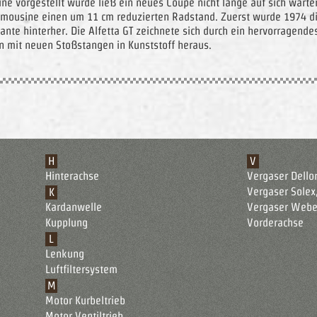
e vorgestellt wurde ließ ein neues Coupe nicht lange auf sich warte
imousine einen um 11 cm reduzierten Radstand. Zuerst wurde 1974 die
nte hinterher. Die Alfetta GT zeichnete sich durch ein hervorragend
n mit neuen Stoßstangen in Kunststoff heraus.
H
V
Hinterachse
Vergaser Dello
Vergaser Solex
K
Kardanwelle
Vergaser Webe
Kupplung
Vorderachse
L
Lenkung
Luftfiltersystem
M
Motor Kurbeltrieb
Motor Ventiltrieb