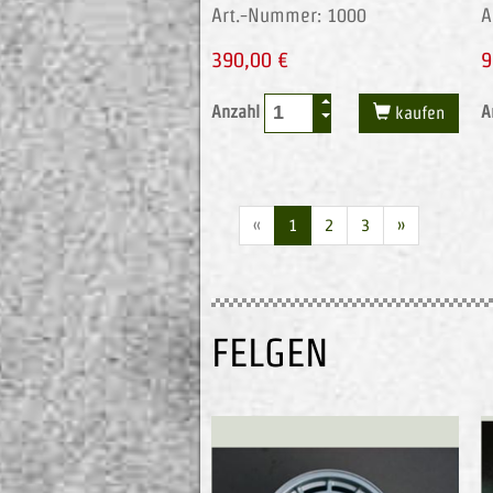
Art.-Nummer: 1000
A
390,00 €
9
Anzahl
A
kaufen
«
1
2
3
»
FELGEN