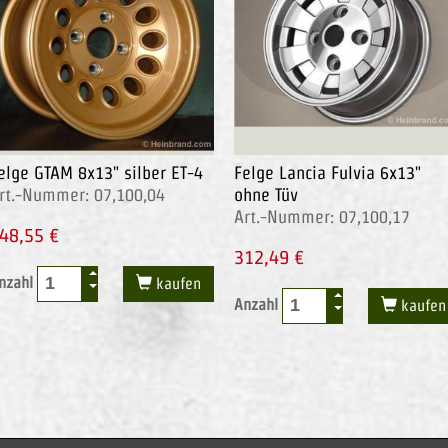
elge GTAM 8x13" silber ET-4
Felge Lancia Fulvia 6x13"
rt.-Nummer: 07,100,04
ohne Tüv
Art.-Nummer: 07,100,17
48,55 €
312,49 €
nzahl
kaufen
Anzahl
kaufen