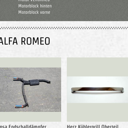
Motorblock hinten
Motorblock vorne
 ALFA ROMEO
nsa Endschalldämpfer
Herz Kühlergrill Oberteil