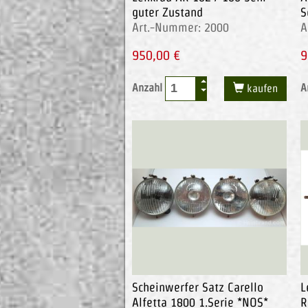
guter Zustand
S
Art.-Nummer: 2000
A
950,00 €
9
Anzahl
A
kaufen
Scheinwerfer Satz Carello
L
Alfetta 1800 1.Serie *NOS*
R