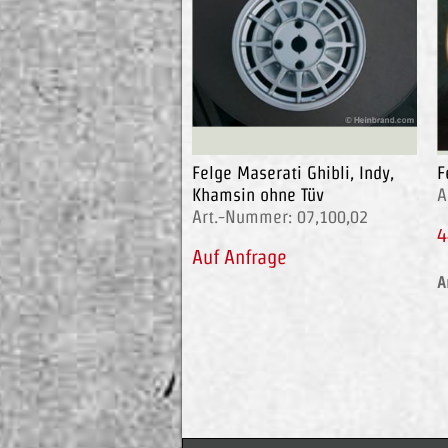
Felge Maserati Ghibli, Indy,
F
Khamsin ohne Tüv
A
Art.-Nummer: 07,100,02
4
Auf Anfrage
A