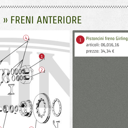
 » FRENI ANTERIORE
4
Pistoncini freno Girli
1
articoli: 06,016,16
prezzo: 34,34 €
1
2