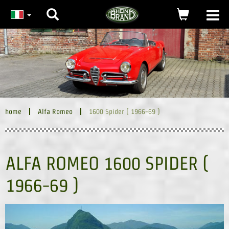
Ricerca
carrello
Togg
navi
(0)
home
Alfa Romeo
1600 Spider ( 1966-69 )
ALFA ROMEO 1600 SPIDER (
1966-69 )