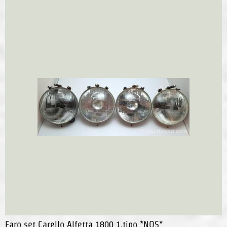
Faro set Carello Alfetta 1800 1.tipo *NOS*