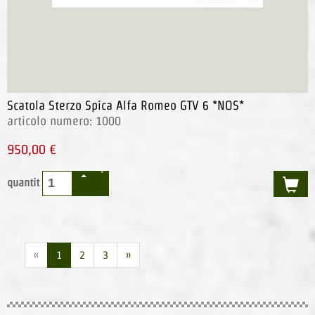
Scatola Sterzo Spica Alfa Romeo GTV 6 *NOS*
articolo numero: 1000
950,00 €
quantit
«
1
2
3
»