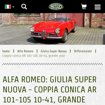
Ricerca
carrello
Togg
navi
(0)
home
Alfa Romeo
Giulia Super Nuova
Differenziale
Coppia conica AR 101-105 10-41, grande asse
ALFA ROMEO: GIULIA SUPER
NUOVA - COPPIA CONICA AR
101-105 10-41, GRANDE