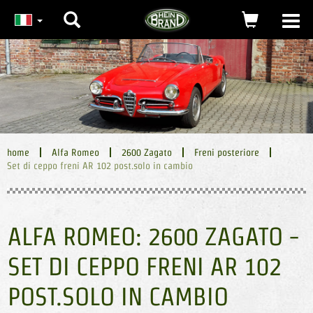
Ricerca
carrello
Togg
navi
(0)
home
Alfa Romeo
2600 Zagato
Freni posteriore
Set di ceppo freni AR 102 post.solo in cambio
ALFA ROMEO: 2600 ZAGATO -
SET DI CEPPO FRENI AR 102
POST.SOLO IN CAMBIO