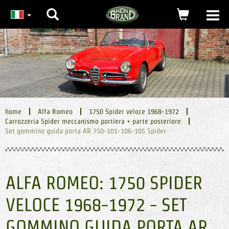
Ricerca
carrello
Togg
navi
(0)
home
Alfa Romeo
1750 Spider veloce 1968-1972
Carrozzeria Spider meccanismo portiera + parte posteriore
Set gommino guida porta AR 750-101-106-105 Spider
ALFA ROMEO: 1750 SPIDER
VELOCE 1968-1972 - SET
GOMMINO GUIDA PORTA AR