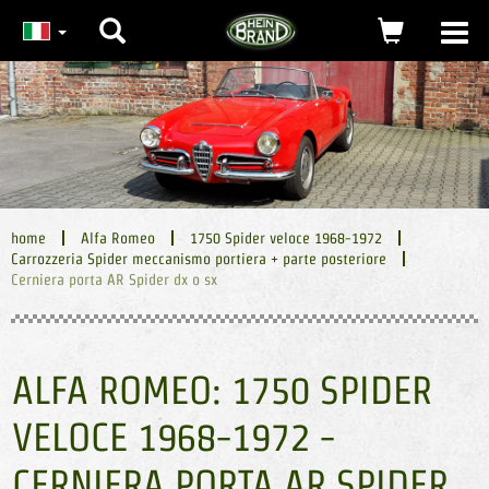
Ricerca
carrello
Togg
navi
(0)
home
Alfa Romeo
1750 Spider veloce 1968-1972
Carrozzeria Spider meccanismo portiera + parte posteriore
Cerniera porta AR Spider dx o sx
ALFA ROMEO: 1750 SPIDER
VELOCE 1968-1972 -
CERNIERA PORTA AR SPIDER