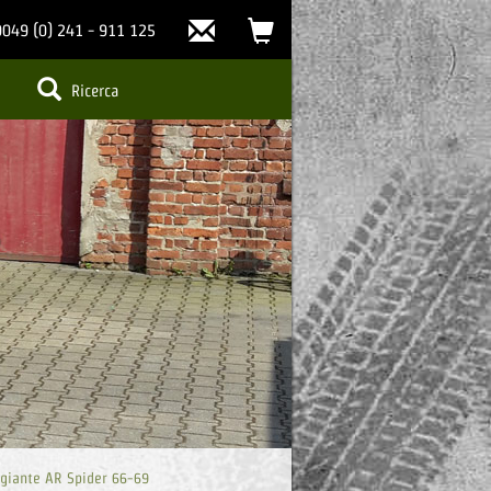
Chi
carrello
0049 (0) 241 - 911 125
siamo
(0)
Ricerca
ggiante AR Spider 66-69