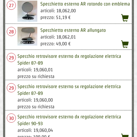
Specchietto esterno AR rotondo con emblema
27
articoli: 18,062,00
acqu
prezzo: 51,19 €
Specchietto esterno AR allungato
28
articoli: 18,062,01
acqu
prezzo: 49,00 €
Specchio retrovisore esterno dx regolazione elettrica
29
Spider 87-89
articoli: 19,060,01
prezzo su richiesta
Specchio retrovisore esterno sx regolazione elettrica
29
Spider 87-89
articoli: 19,060,00
prezzo su richiesta
Specchio retrovisore esterno dx regolazione elettrica
30
Spider 90-93
articoli: 19,060,04
acqu
prezzo: 199,00 €