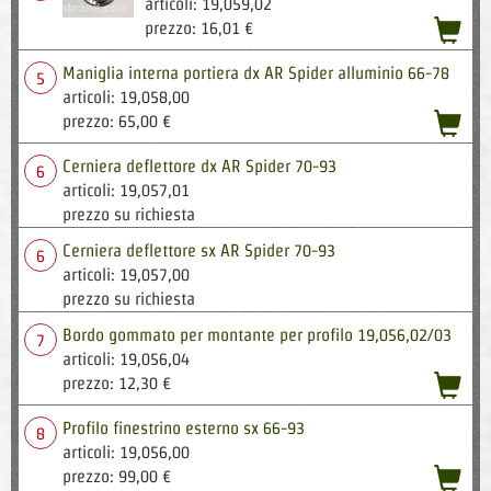
articoli: 19,059,02
acqu
prezzo: 16,01 €
Maniglia interna portiera dx AR Spider alluminio 66-78
5
articoli: 19,058,00
acqu
prezzo: 65,00 €
Cerniera deflettore dx AR Spider 70-93
6
articoli: 19,057,01
prezzo su richiesta
Cerniera deflettore sx AR Spider 70-93
6
articoli: 19,057,00
prezzo su richiesta
Bordo gommato per montante per profilo 19,056,02/03
7
articoli: 19,056,04
acqu
prezzo: 12,30 €
Profilo finestrino esterno sx 66-93
8
articoli: 19,056,00
acqu
prezzo: 99,00 €