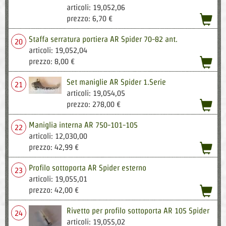
articoli: 19,052,06
acqu
prezzo: 6,70 €
Staffa serratura portiera AR Spider 70-82 ant.
20
articoli: 19,052,04
acqu
prezzo: 8,00 €
Set maniglie AR Spider 1.Serie
21
articoli: 19,054,05
acqu
prezzo: 278,00 €
Maniglia interna AR 750-101-105
22
articoli: 12,030,00
acqu
prezzo: 42,99 €
Profilo sottoporta AR Spider esterno
23
articoli: 19,055,01
acqu
prezzo: 42,00 €
Rivetto per profilo sottoporta AR 105 Spider
24
articoli: 19,055,02