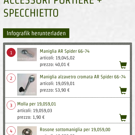
SPECCHIETTO
Infografik herunterladen
Maniglia AR Spider 66-74
1
articoli: 19,045,02
acqu
prezzo: 40,01 €
Maniglia alzavetro cromata AR Spider 66-74
2
articoli: 19,059,01
acqu
prezzo: 53,90 €
Molla per 19,059,01
3
articoli: 19,059,03
acqu
prezzo: 1,90 €
Rosone sottomaniglia per 19,059,00
4