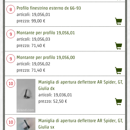
Profilo finestrino esterno dx 66-93
8
articoli: 19,056,01
acqu
prezzo: 99,00 €
Montante per profilo 19,056,01
9
articoli: 19,056,03
acqu
prezzo: 71,40 €
Montante per profilo 19,056,00
9
articoli: 19,056,02
acqu
prezzo: 71,40 €
Maniglia di apertura deflettore AR Spider, GT,
10
Giulia dx
articoli: 19,036,01
acqu
prezzo: 52,50 €
Maniglia di apertura deflettore AR Spider, GT,
10
Giulia sx