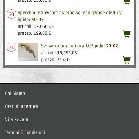
Specchio retrovisore esterno sx regolazione elettrica
30
Spider 90-93
articoli: 19,060,03
acqu
prezzo: 199,00 €
Set serratura portiera AR Spider 70-82
31
articoli: 19,052,03
acqu
prezzo: 71,40 €
Chi Siamo
Orari di apertura
Vita Privata
Termini E Condizioni