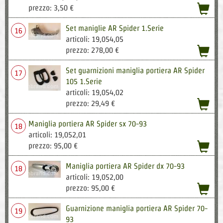
acqu
prezzo: 3,50 €
Set maniglie AR Spider 1.Serie
16
articoli: 19,054,05
acqu
prezzo: 278,00 €
Set guarnizioni maniglia portiera AR Spider
17
105 1.Serie
articoli: 19,054,02
acqu
prezzo: 29,49 €
Maniglia portiera AR Spider sx 70-93
18
articoli: 19,052,01
acqu
prezzo: 95,00 €
Maniglia portiera AR Spider dx 70-93
18
articoli: 19,052,00
acqu
prezzo: 95,00 €
Guarnizione maniglia portiera AR Spider 70-
19
93