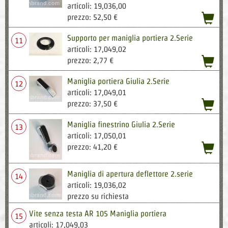
articoli: 19,036,00
acqu
prezzo: 52,50 €
Supporto per maniglia portiera 2.Serie
11
articoli: 17,049,02
acqu
prezzo: 2,77 €
Maniglia portiera Giulia 2.Serie
12
articoli: 17,049,01
acqu
prezzo: 37,50 €
Maniglia finestrino Giulia 2.Serie
13
articoli: 17,050,01
acqu
prezzo: 41,20 €
Maniglia di apertura deflettore 2.serie
14
articoli: 19,036,02
prezzo su richiesta
Vite senza testa AR 105 Maniglia portiera
15
articoli: 17,049,03