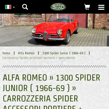
Ricerca
carrello
Togg
navi
(0)
home
Alfa Romeo
1300 Spider Junior ( 1966-69 )
Carrozzeria Spider accessori portiere + specchietto
ALFA ROMEO » 1300 SPIDER
JUNIOR ( 1966-69 ) »
CARROZZERIA SPIDER
ACCESSORI PORTIERE +